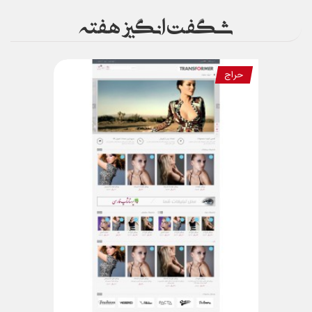
شگفت انگیز هفته
حراج