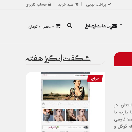
پراخت نهایی
سبد خرید
حساب کاربری
پل های ارتباطی
0
محصول
0 تومان
شگفت انگیز هفته
حراج
تتان در
داریم تا
ری و کاملا فارسی
له گوگل و