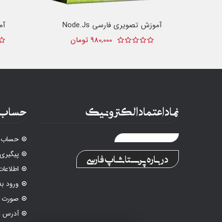
آموزش تصویری فارسی Node.js
آم
980,000 تومان
نماد اعتماد الکترونیک
حساب 
حساب ک
پیگیری
درباره پرستاشاپ فارسی
اطلاع
ورود ب
صورت م
آدرس ه