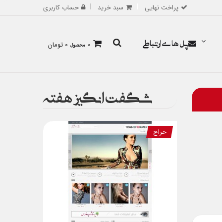
پراخت نهایی
سبد خرید
حساب کاربری
پل های ارتباطی
0
محصول
0 تومان
شگفت انگیز هفته
حراج