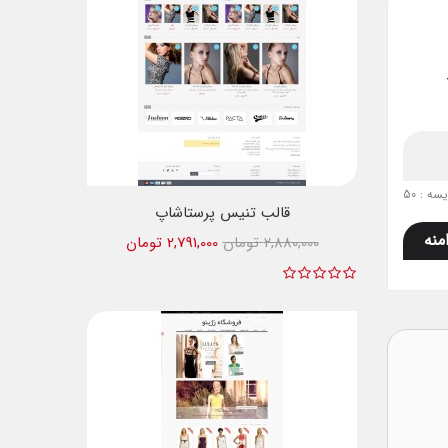
ه : 50
قالب تنیس پرستاشاپ
منه
2,880,000 تومان
2,791,000 تومان