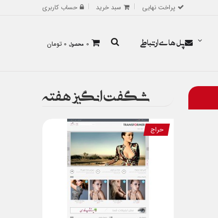
پراخت نهایی
سبد خرید
حساب کاربری
پل های ارتباطی
0
محصول
0 تومان
شگفت انگیز هفته
حراج