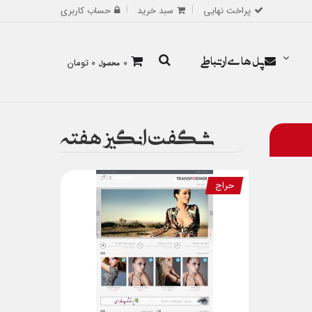
پراخت نهایی
سبد خرید
حساب کاربری
پل های ارتباطی
0
محصول
0 تومان
شگفت انگیز هفته
حراج