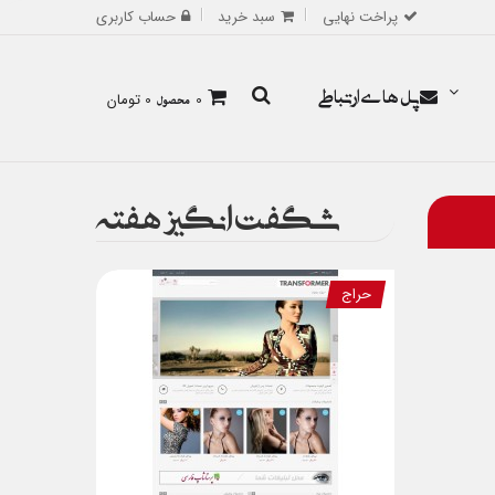
پراخت نهایی
سبد خرید
حساب کاربری
پل های ارتباطی
0
محصول
0 تومان
شگفت انگیز هفته
حراج