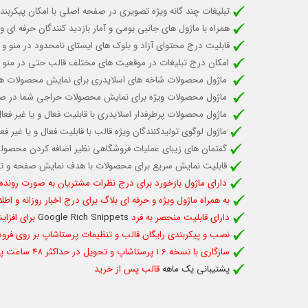
تبلیغات چند گانه ویژه تصویری در صفحه اصلی با امکان پیکربند
همراه با ماژول های جانبی بومی و آمار بازدید کنندگان حرفه ای و
قابلیت درج محتوای آزاد و بلوک های ایستای نامحدود در منو و 
امکان درج تبلیغات در موقعیت های مختلف قالب حتی در منو
ماژول محصولات شاخه های اسلایدری برای نمایش محصولات هر 
ماژول محصولات ویژه برای نمایش محصولات حراجی شما در
ماژول محصولات پرطرفدار اسلایدری با قابلیت
فعال و یا غیر فع
ماژول لوگوی تولیدکنندگان ویژه قالب
با قابلیت فعال و یا غیر ف
گفتمان های زیبای عملیات فروشگاهی نظیر اضافه کردن محصولی 
قابلیت نمایش سریع برای محصولات با هدف نمایش صفحه و ت
دارای ماژول بازخورد برای درج نظرات مشتریان به صورت رو
به همراه ماژول ویژه و حرفه ای بلاگ برای درج اخبار روزانه و اط
دارای قابلیت منحصر به فرد
Google Rich Snippets
برای افزای
نصب و پیکربندی رایگان قالب و تنظیمات پرستاشاپ بر روی فروش
سازگاری با نسخه 1.6 پرستاشاپ و تحویل در حداکثر 48 ساعت پس از سفارش
پشتیبانی یک ماهه
قالب پس از خرید