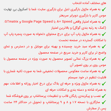
های مختلف آماده انتخاب
به همراه ماژول بارگیری تنبل برای بارگیری سایت شما با
اسکرول بی نهایت
موس کاربر با بارگیری دوبرابر سریعتر
به همراه امتیاز واقعی A+ Speed ​​با Google Page Speed ​​و GTmatrix.
(کمک به رتبه بندی گوگل) و بالاترین امتیاز
به همراه ماژول پاپ آپ برای درج محتوای دلخواه به صورت پنجره پاپ آپ
با امکانات گسترده در صفحه نخست
به همراه سبد خرید چسبنده و بهینه برای موبایل و در دسترس و نمای
واضح تر برای کاربر و خرید سریع در صفحه محصول
به همراه بزرگ نمائی تصویر محصول به صورت ویژه در صفحه محصول با
موس روی بر روی تصویر آن
به همراه ساعت معکوس محصولات تخفیفی شما به صورت ثانیه شماری با
قابلیت تنظیم در خود سیستم
به همراه ماژول ویژه و حرفه ای بلاگ برای درج اخبار روزانه و اطلاعات مهم
به همراه شاخه و دسته بندی و امکانات حرفه ای
نصب و پیکربندی رایگان قالب و تنظیمات پرستاشاپ بر روی فروشگاه شما
سازگاری با نسخه 1.7 و 8 و 9 پرستاشاپ و تحویل در حداکثر 24 ساعت
پس از سفارش