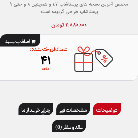
مختص آخرین نسخه های پرستاشاپ 1.7 و همچنین 8 و حتی 9
پرستاشاپ طراحی گردیده است.
2,880,000 تومان
اضافه به سبد
تعداد فروخته شده :
41
دفعه
توضیحات
مشخصات فنی
چرایی خرید از ما
نقد و نظر (0)