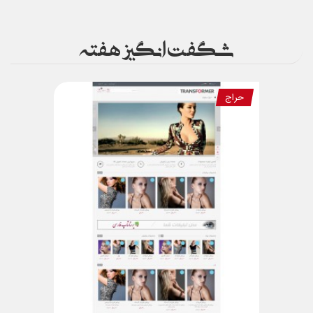
شگفت انگیز هفته
حراج