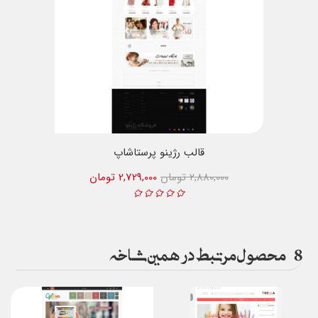
قالب رژینو پرستاشاپ
2,880,000 تومان
2,729,000 تومان
8
محصول مرتبط در همین شاخه