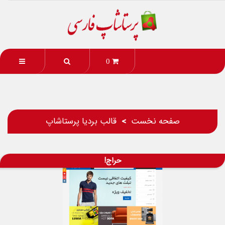
0
صفحه نخست
قالب بردیا پرستاشاپ
حراج!