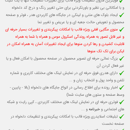
قویترین ماژول تنظیمات ویژه قالب برای تغییرات تنظیمات تنها با یک کلیک
و با امکاناتی بی نظیر و باورنکردنی برای حتی تغییر رنگ و درج کد دلخواه
ایجاد بلوک های متنی و لینکی در جایگاه های کاربردی هدر ، فوتر و صفحه
محصول و تعویض حالت جعبه ای و یا عریض و تغییر نما
منوی مگایی افقی ویژه قالب با امکانات پیکربندی و تغییرات بسیار حرفه ای
و غیر قابل تصور به همراه روندگی اسکرول موس و همراه با شما به همراه
قابلیت کشیدن و رها کردن منوها برای ایجاد تغییرات آسان به همراه امکان در
ایکن برای تک تک منوها
بزرگ نمائی حرفه ای تصویر محصول در صفحه محصول با امکان فعال و یا
غیر فعال کردن آن
دارای هدری فوق حرفه ای در نمایش لینک های مختلف کاربری و شماره
تلفن و واحد پول و انتخاب زبان و ...
اخبار رونده برای اطلاع رسانی در انواع جایگاه های دلخواه (بالا - پایین -
وسط صفحه و ستون های سایت شما)
فوتری حرفه ای در نمایش لینک های مختلف کاربردی ، کپی رایت و شبکه
های اجتماعی و
خبرنامه
و ...
تبلیغات اسلایدری ویژه قالب با امکانات پیکربندی و تنظیمات دلخواه در
صفحه نخست