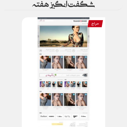
شگفت انگیز هفته
حراج