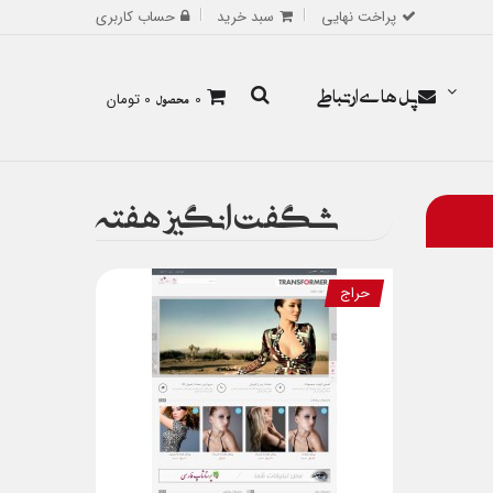
پراخت نهایی
سبد خرید
حساب کاربری
پل های ارتباطی
0
محصول
0 تومان
شگفت انگیز هفته
حراج