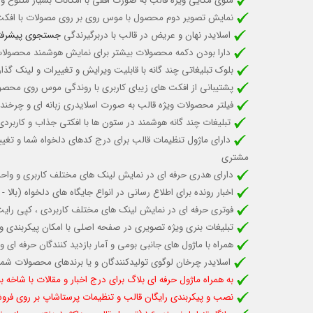
منوی مگایی ویژه قالب به صورت افقی با امكانات بسيار متنوع و 
نمایش تصویر دوم محصول با موس روی بر روی مصولات با افکت 
اسلایدر نهان و عریض در قالب با دربرگیرندگی
جستجوی پیشرفت
دارا بودن دکمه محصولات بیشتر برای نمایش هوشمند محصولا
بلوک تبلیغاتی چند گانه با قابلیت ویرایش و تغییرات و لینک گذار
پشتیبانی از افکت های زیبای کاربری با روندگی موس روی محصو
فيلتر محصولات ويژه قالب به صورت اسلايدري زبانه ای و چرخنده 
تبلیغات چند گانه هوشمند در ستون ها با افکتی جذاب و کاربردی 
دارای ماژول تنظیمات قالب برای درج کدهای دلخواه شما و تغیی
مشتری
دارای هدری حرفه ای در نمایش لینک های مختلف کاربری و واحد پ
اخبار رونده برای اطلاع رسانی در انواع جایگاه های دلخواه (با
فوتری حرفه ای در نمایش لینک های مختلف کاربردی ، کپی رای
تبلیغات بنری ویژه تصویری در صفحه اصلی با امکان پیکربندی و ل
همراه با ماژول های جانبی بومی و آمار بازدید کنندگان حرفه ا
اسلایدر چرخان لوگوی تولیدکنندگان و یا برندهای محصولات 
به همراه ماژول حرفه ای بلاگ برای درج اخبار و مقالات با شاخه 
نصب و پیکربندی رایگان قالب و تنظیمات پرستاشاپ بر روی فروشگ