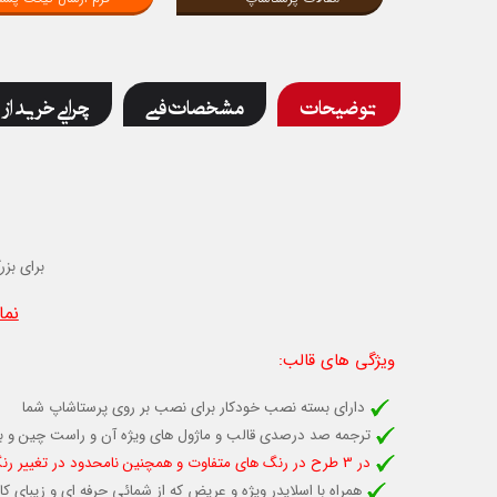
توضیحات
مشخصات فنی
چرایی خرید از 
برای بزر
نما
ویژگی های قالب
:
دارای بسته نصب خودکار برای نصب بر روی پرستاشاپ شما
ترجمه صد درصدی قالب و ماژول های ویژه آن و راست چین و 
در 3 طرح در رنگ های متفاوت و همچنين نامحدود در تغيير رنگ تك تك بخش ها و تغييرات كاربري دلخواه شما
همراه با اسلایدر ویژه و عریض که از شمائی حرفه ای و زیبای کا