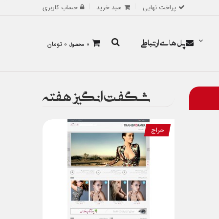
پراخت نهایی
سبد خرید
حساب کاربری
پل های ارتباطی
0
محصول
0 تومان
شگفت انگیز هفته
حراج