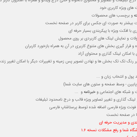
درج تبليغات و تصاوير و محتواي دلخواه و حتي درج ويدئو و همراه با اسکرول کاربر د
های ویژه کاربری خود
ه
و برچسب های محصولات
ت بیشتر به صورت ای جکس برای کاربر در صفحه نخست
ی با افکت ویژه با پیکربندی بسیار حرفه ای
لات و نمایش لینک های کاربردی بر روی محصول
و قرار گيري بخش هاي متنوع كاربري در آن به همراه بازخورد کاربران
با امکان لینک گذاری و محتوای آزاد
ر رنگ تک تک بخش ها و نهادن تصویر پس زمینه و تغییرات دیگر با امکان تغییر زند
ول و انتخاب زبان و ...
لا - پایین - وسط صفحه و ستون های سایت شما)
ت و شبکه های اجتماعی و
خبرنامه
و ...
ینک گذاری و تغییر تصاویر ویژه قالب و درج نامحدود تبلیغات
ی و فونت ویژه فارسی اضافه شده توسط پرستاشاپ فارسی
شما در صفحه نخست
بندی و مدیریت حرفه اي
اه شما و رفع مشکلات نسخه 1.6