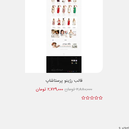
قالب رژینو پرستاشاپ
2,880,000 تومان
2,729,000 تومان
صویر و