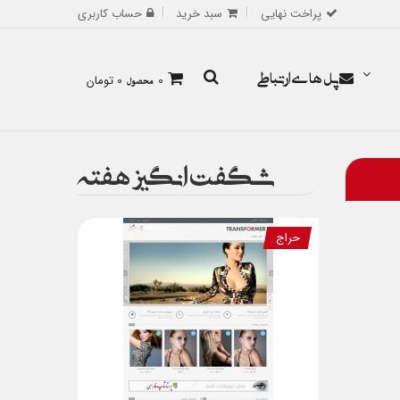
پراخت نهایی
سبد خرید
حساب کاربری
پل های ارتباطی
0
محصول
0 تومان
شگفت انگیز هفته
حراج