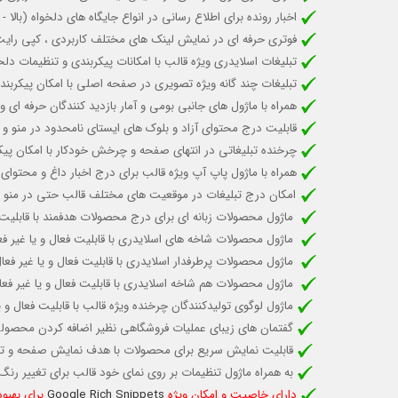
اخبار رونده برای اطلاع رسانی در انواع جایگاه های دلخواه (با
فوتری حرفه ای در نمایش لینک های مختلف کاربردی ، کپی رای
تبلیغات اسلایدری ویژه قالب با امکانات پیکربندی و تنظیمات 
تبلیغات چند گانه ویژه تصویری در صفحه اصلی با امکان پیکربند
همراه با ماژول های جانبی بومی و آمار بازدید کنندگان حرفه ا
قابلیت درج محتوای آزاد و بلوک های ایستای نامحدود در منو و 
چرخنده تبلیغاتی در انتهای صفحه و چرخش خودکار با امکان پیک
همراه با ماژول پاپ آپ ویژه قالب برای درج اخبار داغ و محتو
امکان درج تبلیغات در موقعیت های مختلف قالب حتی در منو
ماژول محصولات زبانه ای برای درج محصولات هدفمند با قاب
ماژول محصولات شاخه های اسلایدری با قابلیت
فعال و یا غیر ف
ماژول محصولات پرطرفدار اسلایدری با قابلیت
فعال و یا غیر فع
ماژول محصولات هم شاخه اسلایدری با قابلیت فعال و یا غیر 
ماژول لوگوی تولیدکنندگان چرخنده ویژه قالب
با قابلیت فعال و
گفتمان های زیبای عملیات فروشگاهی نظیر اضافه کردن محصولی 
قابلیت نمایش سریع برای محصولات با هدف نمایش صفحه و ت
به همراه ماژول تنظیمات بر روی نمای خود قالب برای تغییر رن
دارای خاصیت و امکان ویژه
Google Rich Snippets
برای بهبو