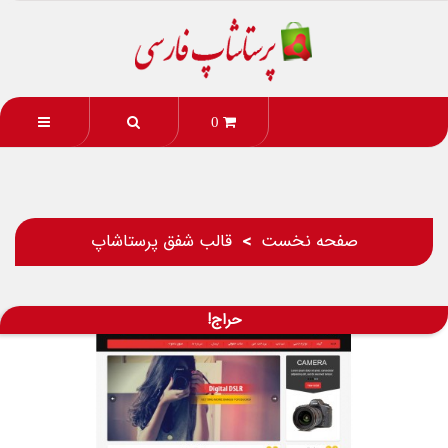
0
صفحه نخست
قالب شفق پرستاشاپ
حراج!