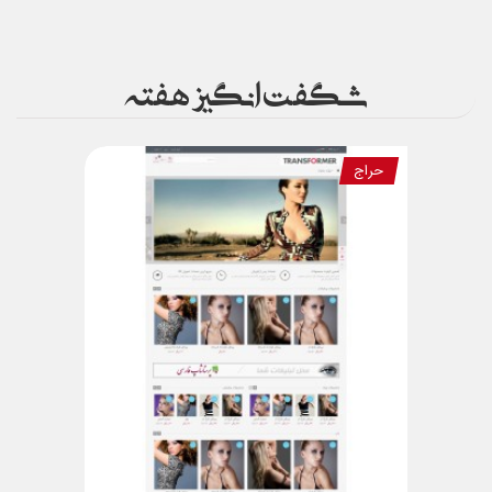
شگفت انگیز هفته
حراج