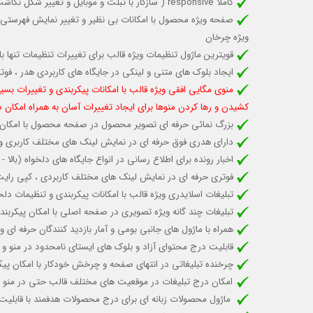
کاملا responsive (
سازگار با تبلت و موبایل
و تغییر شکل نگاشت 
صفحه ویژه محصول با امکانات بی نظیر و تغییر نمایش فهرستی 
ویژه چرخان
قویترین ماژول تنظیمات ویژه قالب برای تغییرات تنظیمات تنها با
ایجاد بلوک های متنی و لینکی در جایگاه های کاربردی هدر ، ف
منوی مگایی افقی ویژه قالب با امکانات پیکربندی و تغییرات بسیا
کشیدن و رها کردن منوها برای ایجاد تغییرات آسان به همراه امکان 
بزرگ نمائی حرفه ای تصویر محصول در صفحه محصول با امکان فع
دارای هدری فوق حرفه ای در نمایش لینک های مختلف کاربری و شم
اخبار رونده برای اطلاع رسانی در انواع جایگاه های دلخواه (با
فوتری حرفه ای در نمایش لینک های مختلف کاربردی ، کپی رای
تبلیغات اسلایدری ویژه قالب با امکانات پیکربندی و تنظیمات 
تبلیغات چند گانه ویژه تصویری در صفحه اصلی با امکان پیکربند
همراه با ماژول های جانبی بومی و آمار بازدید کنندگان حرفه ا
قابلیت درج محتوای آزاد و بلوک های ایستای نامحدود در منو و 
چرخنده تبلیغاتی در انتهای صفحه و چرخش خودکار با امکان پیک
امکان درج تبلیغات در موقعیت های مختلف قالب حتی در منو
ماژول محصولات زبانه ای برای درج محصولات هدفمند با قاب