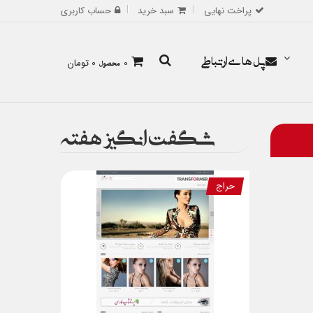
پراخت نهایی
سبد خرید
حساب کاربری
پل های ارتباطی
0
محصول
0 تومان
شگفت انگیز هفته
حراج