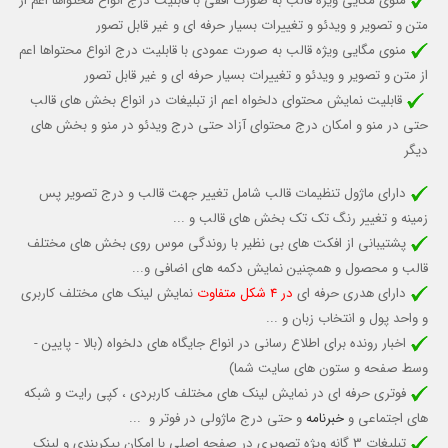
منوی مگایی ویژه قالب به صورت افقی با قابلیت درج انواع محتواها اعم از
متن و تصویر و ویدئو و تغییرات بسیار حرفه ای و غیر قابل تصور
منوی مگایی ویژه قالب به صورت عمودی با قابلیت درج انواع محتواها اعم
از متن و تصویر و ویدئو و تغییرات بسیار حرفه ای و غیر قابل تصور
قابلیت نمایش محتوای دلخواه اعم از تبلیغات در انواع بخش های قالب
حتي در منو و امكان درج محتواي آزاد حتی درج ويدئو در منو و بخش های
دیگر
دارای ماژول تنظیمات قالب شامل تغییر جهت قالب و درج تصویر پس
زمینه و تغییر رنگ تک تک بخش های قالب و ...
پشتیبانی از افکت های بی نظیر با روندگی موس روی بخش های مختلف
قالب و محصول و همچنین نمایش دکمه های اضافی و...
دارای هدری حرفه ای
در 4 شکل متفاوت
نمایش لینک های مختلف کاربری
و واحد پول و انتخاب زبان و ...
اخبار رونده برای اطلاع رسانی در انواع جایگاه های دلخواه (بالا - پایین -
وسط صفحه و ستون های سایت شما)
فوتری حرفه ای در نمایش لینک های مختلف کاربردی ، کپی رایت و شبکه
های اجتماعی و
خبرنامه
و حتی درج ماژولی در فوتر و ...
تبلیغات 3 گانه ویژه تصویری در صفحه اصلی با امکان پیکربندی و لینک