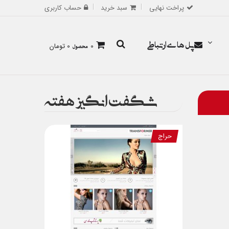
پراخت نهایی
سبد خرید
حساب کاربری
پل های ارتباطی
0
محصول
0 تومان
شگفت انگیز هفته
حراج