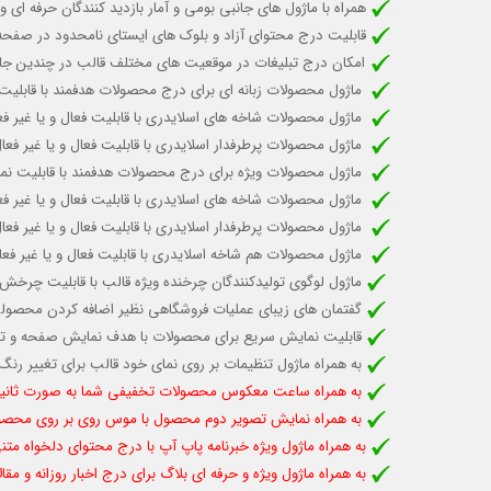
همراه با ماژول های جانبی بومی و آمار بازدید کنندگان حرفه ای و
قابلیت درج محتوای آزاد و بلوک های ایستای نامحدود در صفحه 
امکان درج تبلیغات در موقعیت های مختلف قالب در چندین جای
ماژول محصولات زبانه ای برای درج محصولات هدفمند با قاب
ماژول محصولات شاخه های اسلایدری با قابلیت
فعال و یا غیر ف
ماژول محصولات پرطرفدار اسلایدری با قابلیت
فعال و یا غیر فع
ماژول محصولات ویژه برای درج محصولات هدفمند با قابلیت 
ماژول محصولات شاخه های اسلایدری با قابلیت
فعال و یا غیر ف
ماژول محصولات پرطرفدار اسلایدری با قابلیت
فعال و یا غیر فع
ماژول محصولات هم شاخه اسلایدری با قابلیت فعال و یا غیر 
ماژول لوگوی تولیدکنندگان چرخنده ویژه قالب
با قابلیت چرخش
گفتمان های زیبای عملیات فروشگاهی نظیر اضافه کردن محصولی 
قابلیت نمایش سریع برای محصولات با هدف نمایش صفحه و ت
به همراه ماژول تنظیمات بر روی نمای خود قالب برای تغییر رن
به همراه ساعت معکوس محصولات تخفیفی شما به صورت ثانیه ش
به همراه نمایش تصویر دوم محصول با موس روی بر روی محص
به همراه ماژول ویژه خبرنامه پاپ آپ با درج محتوای دلخواه متن
به همراه ماژول ویژه و حرفه ای بلاگ برای درج اخبار روزانه و مق