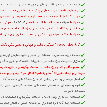
ترجمه صد در صدی قالب و ماژول های ویژه آن و راست چین و 
در 6 طرح کاملا متفاوت و طرح پیش فرض فارسی همراه با تغييرات كاربری دلخواه شما
در 6 رنگ قابل انتخاب در این چند طرح و نامحدود در انتخاب رنگ دلخواه با درج کد رنگی
همراه با
خبرنامه
ویژه قالب با قابلیت تعیین
کد تخفیف
خوش آمدگو
پیکربندی و تنظیمات تمامی ماژول های ویژه قالب که هر مدیر فر
همراه با اسلایدر حرفه ای با افکتی بی نظیر با امکان درج متن، تص
کاملا responsive (
سازگار با تبلت و موبایل
و تغییر شکل نگاشت 
صفحه ویژه محصول با امکانات بی نظیر و تغییر نمایش فهرستی 
ماژول تنظیمات ویژه قالب برای تغییرات تنظیمات و تغییر رنگ و .
منوی مگایی افقی ویژه قالب با امکانات پیکربندی و تغییرات بس
منوها برای ایجاد تغییرات آسان به همراه امکان درج ایکن برای تک 
اخبار رونده برای اطلاع رسانی در انواع جایگاه های دلخواه (با
فوتری حرفه ای در نمایش لینک های مختلف کاربردی ، کپی رایت و
تنظیمات قالبو ...
تبلیغات اسلایدری ویژه قالب با امکانات پیکربندی و تنظیمات 
تبلیغات چند گانه ویژه تصویری در صفحه اصلی با امکان پیکربند