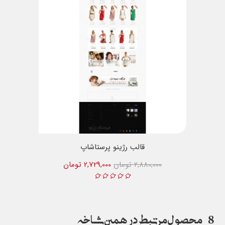
قالب رژینو پرستاشاپ
2,880,000 تومان
2,729,000 تومان
8
محصول مرتبط در همین شاخه