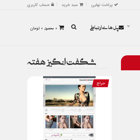
پراخت نهایی
سبد خرید
حساب کاربری
پل های ارتباطی
0
محصول
0 تومان
شگفت انگیز هفته
حراج