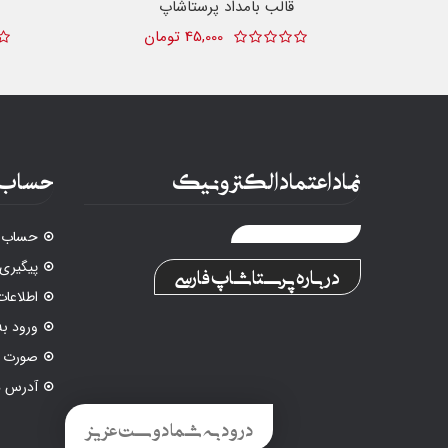
قالب بامداد پرستاشاپ
45,000 تومان
نماد اعتماد الکترونیک
حساب 
حساب ک
پیگیری
درباره پرستاشاپ فارسی
اطلاع
ورود ب
صورت م
آدرس ه
درود به شما دوست عزیز