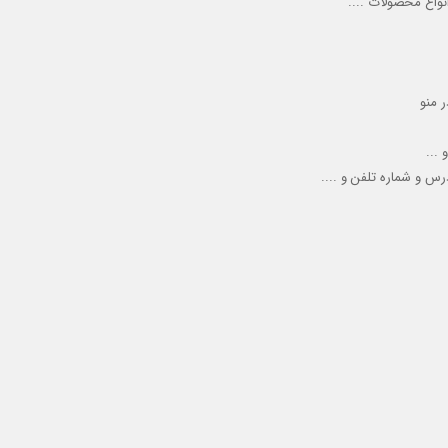
واع محصولات ....
 منو
 ...
س و شماره تلفن و ....