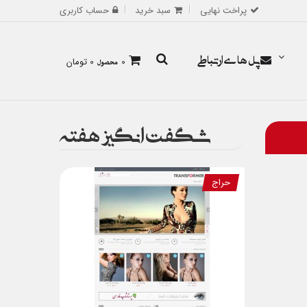
پراخت نهایی
سبد خرید
حساب کاربری
پل های ارتباطی
0
محصول
0 تومان
شگفت انگیز هفته
حراج