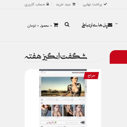
پراخت نهایی
سبد خرید
حساب کاربری
پل های ارتباطی
0
محصول
0 تومان
شگفت انگیز هفته
حراج