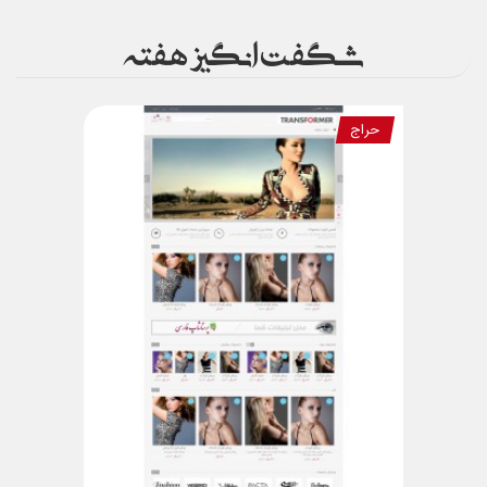
شگفت انگیز هفته
حراج