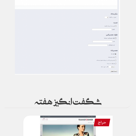
شگفت انگیز هفته
حراج