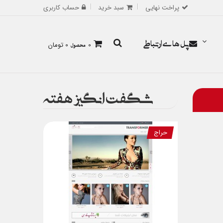
پراخت نهایی
سبد خرید
حساب کاربری
پل های ارتباطی
0
محصول
0 تومان
شگفت انگیز هفته
حراج