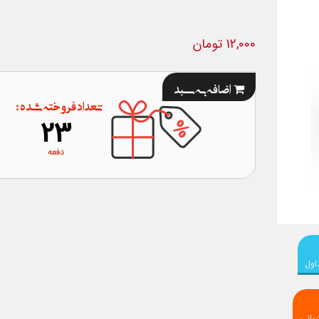
12,000 تومان
اضافه به سبد
تعداد فروخته شده :
23
دفعه
اول
بانی