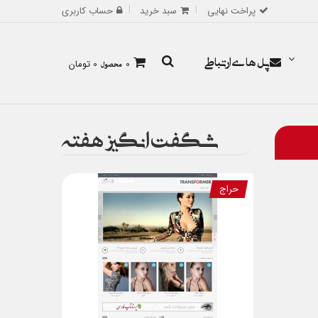
پراخت نهایی
سبد خرید
حساب کاربری
پل های ارتباطی
0
محصول
0 تومان
شگفت انگیز هفته
حراج