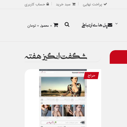
پراخت نهایی
سبد خرید
حساب کاربری
پل های ارتباطی
0
محصول
0 تومان
شگفت انگیز هفته
حراج