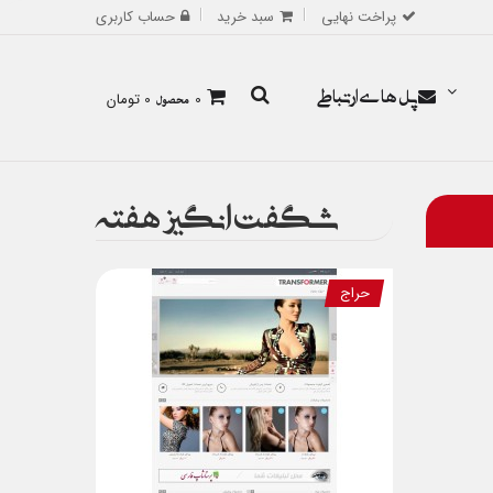
پراخت نهایی
سبد خرید
حساب کاربری
پل های ارتباطی
0
محصول
0 تومان
شگفت انگیز هفته
حراج