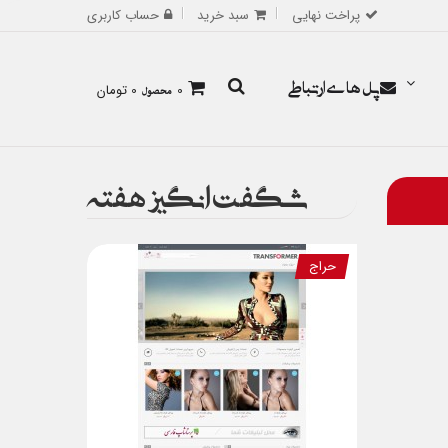
پراخت نهایی
سبد خرید
حساب کاربری
پل های ارتباطی
0
محصول
0 تومان
شگفت انگیز هفته
حراج