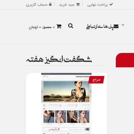
پراخت نهایی
سبد خرید
حساب کاربری
پل های ارتباطی
0
محصول
0 تومان
شگفت انگیز هفته
حراج