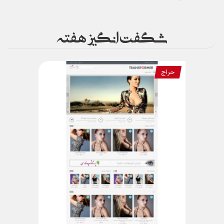
شگفت انگیز هفته
حراج