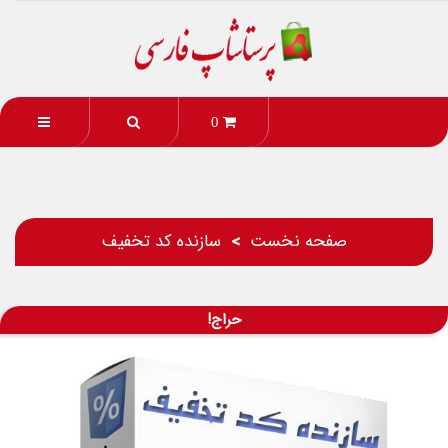
0
صفحه نخست
سازنده کد تخفیف
حراج!