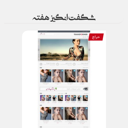
شگفت انگیز هفته
حراج