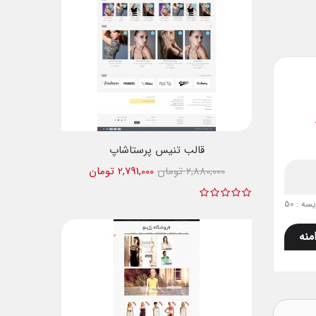
قالب تنیس پرستاشاپ
2,880,000 تومان
2,791,000 تومان
ه : 50
منه