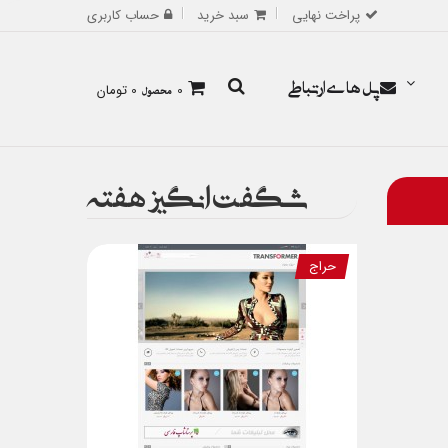
پراخت نهایی
سبد خرید
حساب کاربری
پل های ارتباطی
0
محصول
0 تومان
شگفت انگیز هفته
حراج