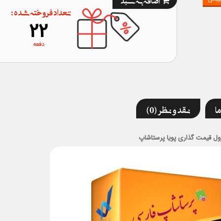
تعداد فروخته شده :
22
دفعه
ما
نقد و نظر (0)
ول قیمت گذاری پویا پرستاشاپ