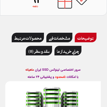
91
دفعه
توضیحات
مشخصات فنی
محصولات مرتبط
چرایی خرید از ما
نقد و نظر (0)
سرور اختصاصی لینوکس SSD ایران
ماهیانه
با امكانات
نامحدود
و پشتيبانی 24 ساعته