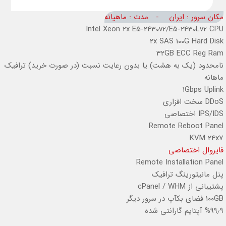
مکان سرور : ایران - مدت : ماهیانه
Intel Xeon 2x E5-2430v2/E5-2430Lv2
CPU
2x SAS 100G
Hard Disk
32GB ECC Reg
Ram
نامحدود (یک به هشت) یا بدون رعایت نسبت (در صورت خرید)
ترافیک
ماهانه
۱Gbps
Uplink
DDoS سخت افزاری
IPS/IDS اختصاصی
Remote Reboot Panel
KVM 24x7
فایروال اختصاصی
Remote Installation Panel
پنل مانیتورینگ ترافیک
پشتیبانی از cPanel / WHM
۱۰۰GB
فضای بکآپ در سرور دیگر
%۹۹٫۹
آپتایم گارانتی شده