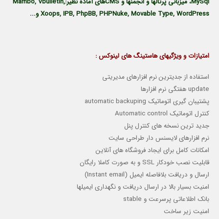
MySql، ميزباني پرتالها و انجمنها و CMSهاي آماده نظير:Mambo, Vbulletin,
Xoops, IPB, PhpBB, PHPNuke, Movable Type, WordPress و...
امتیازات و ویژگیهای هاستینگ های لینوکس :
استفاده از جدیترین نرم افزارهای مدیریتی
update هفتگی نرم افزارها
پشتیبان گیری اتوماتیک automatic backuping
کنترل اتوماتیک Automatic control
جدید ترین نسخه های کنترل پنل
نرم افزارهای لایسنس دار طراحی سایت
امکانات کامل برای ایجاد فروشگاه های آنلاین
قابلیت نصب خودکار SSL و به صورت کاملا رایگان
ارسال و دریافت بلافاصله ایمیل (Instant email)
امنیت بسیار بالا در ارسال دریافت و نگهداری ایمیلها
بانک اطلاعاتی پرسرعت و stable
امنیت زیر ساخت