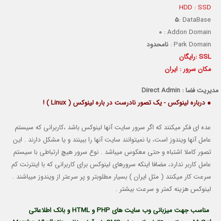
HDD : SSD
5
: DataBase
0
: Addon Domain
: Park Domain
نامحدود
رایگان: SSL
مکان سرور : ایران
مديريت فضا : Direct Admin
● درباره لینوکس - یک تصور نادرست در باره لینوکس ( Linux ) !
عده ای فکر میکنند که اگر سرور سایت آنها لینوکس باشد ،کاربرانی که سیستم
عامل آنها ویندوز است، یا نمیتوانند سایت آنها را ببینند و یا مشکل دارند . این
تصور کاملا اشتباه و حتی معکوس میباشد . نوع سرور هیچ ارتباطی با سیستم
عامل کاربر ندارد، مضافا اینکه سرورهای لینوکس برای کاربرانی که با اینترنت کم
سرعت کار میکنند ( مثل ایران ) بسیار مطلوبتر و پر سرعتر از ویندوز میباشند .
لینوکس هزینه کمتر و سرعت بیشتر .
مناسب جهت ميزباني وب سايت هاي PHP و HTML و بانك اطلاعاتي