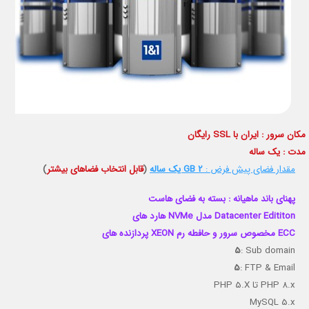
مکان سرور : ایران با SSL رایگان
مدت : یک ساله
مقدار فضای پیش فرض :
2 GB یک ساله
(
قابل انتخاب فضاهای بیشتر
)
پهنای باند ماهیانه : بسته به فضای هاست
هارد های NVMe مدل Datacenter Edititon
پردازنده های XEON مخصوص سرور و حافطه رم ECC
5
: Sub domain
5
: FTP & Email
تا PHP 8.x
5.X
PHP
MySQL
5.x