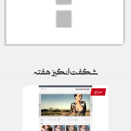
شگفت انگیز هفته
حراج