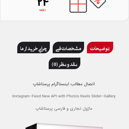
24
دفعه
توضیحات
مشخصات فنی
چرایی خرید از ما
نقد و نظر (0)
اتصال مطالب اینستاگرام
پرستاشاپ
Instagram–Feed New API with Photos Reels Slider–Gallery
ماژول تجاری و فارسی پرستاشاپ