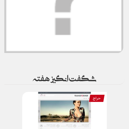
شگفت انگیز هفته
حراج