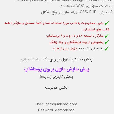
رفع شد: مشکلات Undomanager هنگام درج محتوا در textarea
اصلاحات سازگاری W3C اضافه شد
JS جزئی، CSS، PHP بهینه سازی و رفع اشکال
بدون محدودیت به قالب مورد استفاده شما و کاملا مستقل و سازگار با همه
قالب های استاندارد
سازگار با نسخه 1.6 و 1.7 و 8 و 9 پرستاشاپ
پشتیبانی از چند فروشگاهی و چند زبانگی
پشتیبانی یک ماهه
ماژول پس از خرید
پیش نمایش ماژول بر روی یک سایت ایرانی
پیش نمایش ماژول بر روی پرستاشاپ
بخش کاربری (سایت)
بخش مدیریت
User: demo@demo.com
Pasword: demodemo