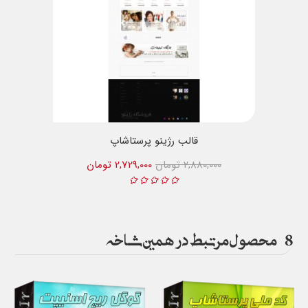
قالب رژینو پرستاشاپ
2,880,000 تومان
2,729,000 تومان
8
محصول مرتبط در همین شاخه