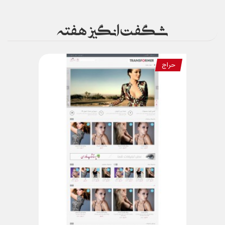
شگفت انگیز هفته
حراج