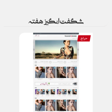
شگفت انگیز هفته
حراج