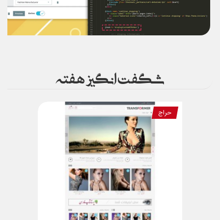
شگفت انگیز هفته
حراج