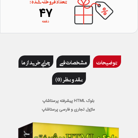
تعداد فروخته شده :
47
دفعه
توضیحات
مشخصات فنی
چرایی خرید از ما
نقد و نظر (0)
بلوک HTML پیشرفته پرستاشاپ
ماژول تجاری و فارسی پرستاشاپ