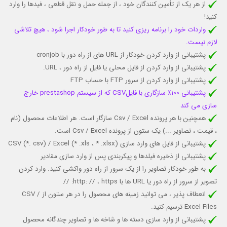
از هر یک از تأمین کنندگان خود ، از جمله حمل و نقل قطعی ، فیدها را وارد
کنید!
واردات خود را برنامه ریزی کنید تا به طور خودکار اجرا شود ، هیچ تلاشی
لازم نیست.
پشتیبانی از وارد کردن خودکار از URL های از راه دور با cronjob
پشتیبانی از وارد کردن از فایل محلی یا فایل از راه دور ، URL.
پشتیبانی از وارد کردن از سرور FTP با حساب FTP
پشتیبانی 100٪ سازگاری با فایلCSV که از سیستم prestashop خارج
سازی می کند
همچنین با هر پرونده Csv / Excel سازگار است. هر اطلاعات محصول (نام
، قیمت ، تصاویر ...) یک ستون از پرونده Csv / Excel است.
پشتیبانی از فایل های وارد سازی CSV (*. csv) / Excel (* .xls ، * .xlsx)
پشتیبانی از ذخیره فیلدها و پیکربندی پس از وارد سازی
مقادیر
به طور خودکار تصاویر را از یک سرور از راه دور واکشی کنید. وارد کردن
تصویر از سرور از راه دور یا URL ها با http: // ، https: //
انعطاف پذیر ، می توانید زمینه های محصول را در هر ستون از CSV /
Excel Files ترسیم کنید.
پشتیبانی از وارد سازی دسته ها و شاخه ها و تصاویر چندگانه محصول