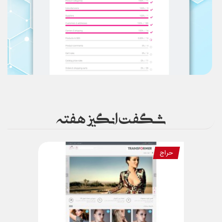
شگفت انگیز هفته
حراج