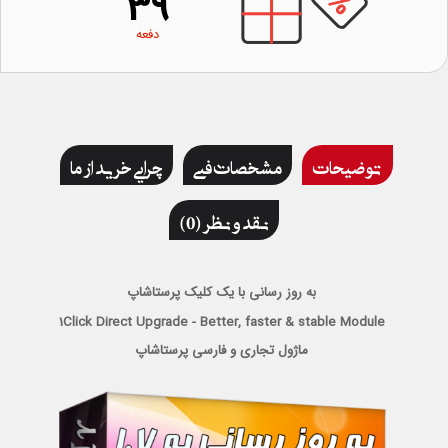
39
دفعه
توضیحات
مشخصات فنی
چرایی خرید از ما
نقد و نظر (0)
به روز رسانی با یک کلیک پرستاشاپ
1Click Direct Upgrade - Better, faster & stable Module
ماژول تجاری و فارسی پرستاشاپ