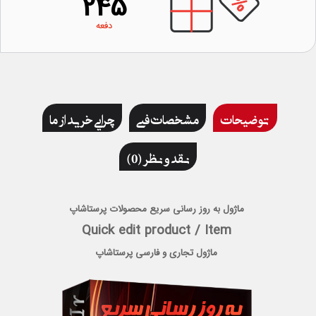
245
دفعه
توضیحات
مشخصات فنی
چرایی خرید از ما
نقد و نظر (0)
ماژول به روز رسانی سریع محصولات پرستاشاپ
Quick edit product / Item
ماژول تجاری و فارسی پرستاشاپ