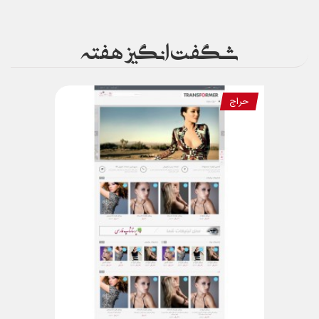
شگفت انگیز هفته
حراج