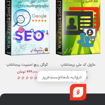
ماژول کد ملی پرستاشاپ
گوگل ریچ اسنیپت پرستاشاپ
180,000 تومان
444,000 تومان
درود به شما دوست عزیز
راهنما