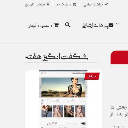
پراخت نهایی
سبد خرید
حساب کاربری
پل های ارتباطی
0
محصول
0 تومان
شگفت انگیز هفته
حراج
 چالش ها
 باید از