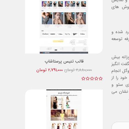
 و نمایش
یشتر با کمک بهینه سازی seo و روش های
تبلیغات سئو ( Seo advertising) وارد شده و
فه توسعه
زانه بیش
قالب تنیس پرستاشاپ
فت انگیز
2,880,000 تومان
2,791,000 تومان
 طریق گوگل انجام
% ترافیک های خود را از
ی سئو و
 نشان می