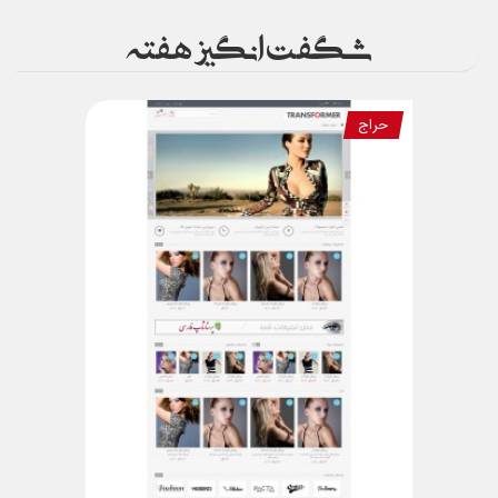
شگفت انگیز هفته
حراج