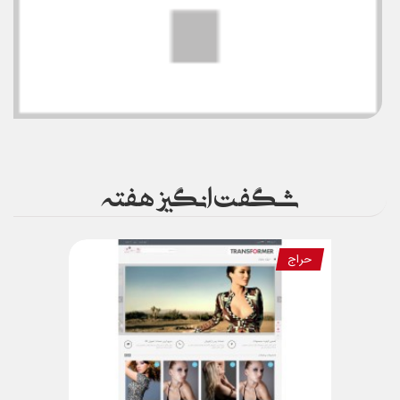
شگفت انگیز هفته
حراج