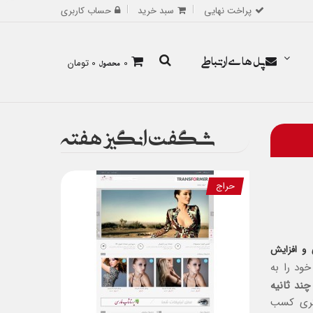
پراخت نهایی
سبد خرید
حساب کاربری
پل های ارتباطی
0
محصول
0 تومان
شگفت انگیز هفته
حراج
 و افزایش
خود را به
چند ثانیه
تری کسب