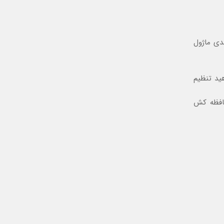
صفحه پیکربندی ماژول
واهید تنظیم
از حافظه کش