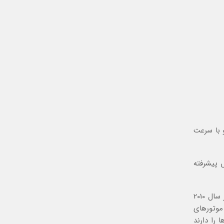
و با سرعت
 پیشرفته
همانطور که میدانید یکی از فاکتورهای رتبه دهی به وب سایت ها در نتایج جستجو گوگل (و احتمالا سایر موتورهای جستجو) که از سال 2010
موتورهای
ا را دارند