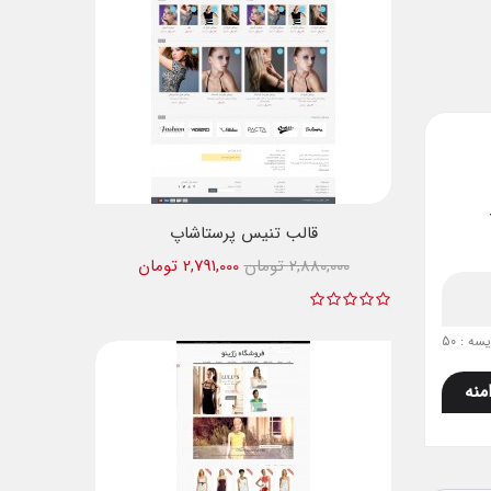
قالب تنیس پرستاشاپ
2,880,000 تومان
2,791,000 تومان
ه : 50
منه