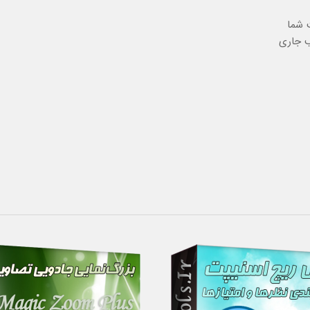
 شما
ب جاری