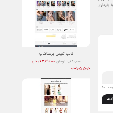
 پایداری
قالب تنیس پرستاشاپ
2,880,000 تومان
2,791,000 تومان
ه : 50
منه