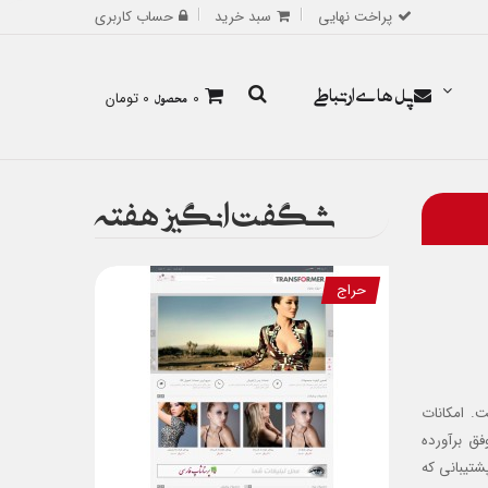
پراخت نهایی
سبد خرید
حساب کاربری
پل های ارتباطی
0
محصول
0 تومان
شگفت انگیز هفته
حراج
. امکانات
فق برآورده
شتیبانی که