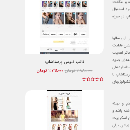
 و امکانات
رد استقبال
پ در حوزه
 این سالها
نین قابلیت
حائز اهمیت
ه‌های جدید
قالب تنیس پرستاشاپ
انداردهای
2,880,000 تومان
2,791,000 تومان
ستاشاپ با
کنولوژیهای
م و بهینه
شته باشد و
ین اسکریپت
زیادی برای