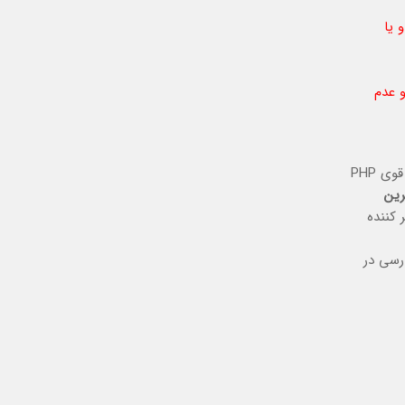
 یا
و عدم
اسکریپتی بسیار قوی و رایگان که توسط سایت Prestashop.com ساخته شده است كه با ويژگي Opensource بودن آن و كدنويسي قوي PHP
زه بهترين
 كننده
رسی در