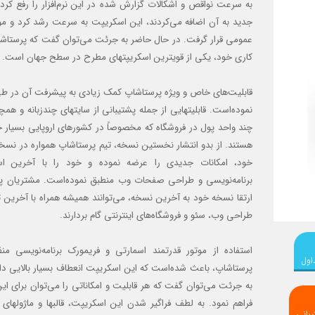
به سرعت نواقص و اشکالات گزارش شده در این نرم‌افزار را رفع کرده
جدید به آن اضافه می‌کردند، این اسکریپت به سرعت رشد کرد و مو
عمومی قرار گرفت. در حال حاضر به جرئت می‌توان گفت که پرستاشا
کاری خود، یکی از قویترین اسکریپتهای مطرح در سطح جهان است.
قابلیت‌های خاص و ویژه پرستاشاپ کمک زیادی به پیشرفت آن در طی
نموده‌است. قابلیتهایی از جمله پشتیبانی از سایتهای چندزبانه و همچ
چند واحد پول در فروشگاه که مخصوصاً در کشورهای اروپایی بسیار 
هستند. از بدو انتشار نخستین نسخه، تیم پرستاشاپ همواره در نسخ
خود، امکانات جدیدی را عرضه نموده و خود را با آخرین است
برنامه‌نویسی و طراحی صفحات وب منطبق نموده‌است. مشتریان پر
ارتقا نسخه خود به آخرین نسخه، می‌توانند همیشه همراه با آخرین ت
طراحی وب، سئو و فروشگاه‌های اینترنتی گام بردارند.
استفاده از موتور قدرتمند اسمارتی و فریمورک برنامه‌نویسی منظ
اول
پرستاشاپ، باعث شده‌است که این اسکریپت انعطاف بسیار بالایی دا
به جرئت می‌توان گفت که هر قابلیت و امکاناتی را می‌توان برای ا
فراهم نمود. به لطف فراگیر شدن این اسکریپت، قالبها و ماژولهای 
بانی