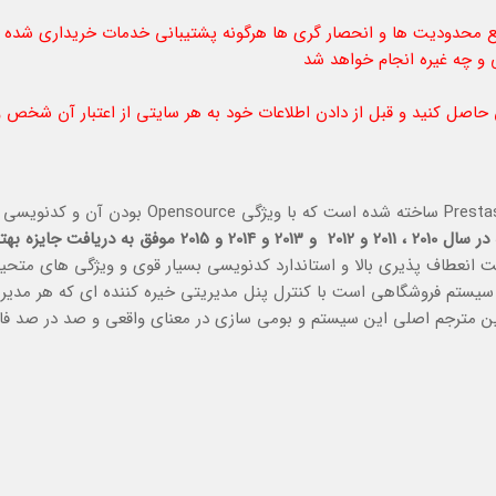
 محدودیت ها و انحصار گری ها هرگونه پشتیبانی خدمات خریداری شده و
و چه غیره انجام خواهد شد
ن حاصل کنید و قبل از دادن اطلاعات خود به هر سایتی از اعتبار آن شخص 
در سال 2010 ، 2011 و 2012 و 2013 و 2014 و 2015 موفق به دريافت جاي
ت انعطاف پذيري بالا و استاندارد كدنويسي بسيار قوي و ويژگي هاي متحير
 خود بهترين سيستم فروشگاهي است با كنترل پنل مديريتي خيره كننده اي كه هر مدير
لین مترجم اصلي اين سيستم و بومي سازي در معنای واقعی و صد در صد فا